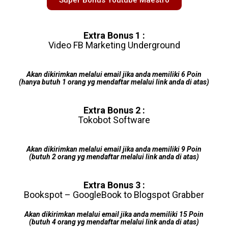
Extra Bonus 1 :
Video FB Marketing Underground
Akan dikirimkan melalui email jika anda memiliki 6 Poin
(hanya butuh 1 orang yg mendaftar melalui link anda di atas)
Extra Bonus 2 :
Tokobot Software
Akan dikirimkan melalui email jika anda memiliki 9 Poin
(butuh 2 orang yg mendaftar melalui link anda di atas)
Extra Bonus 3 :
Bookspot – GoogleBook to Blogspot Grabber
Akan dikirimkan melalui email jika anda memiliki 15 Poin
(butuh 4 orang yg mendaftar melalui link anda di atas)