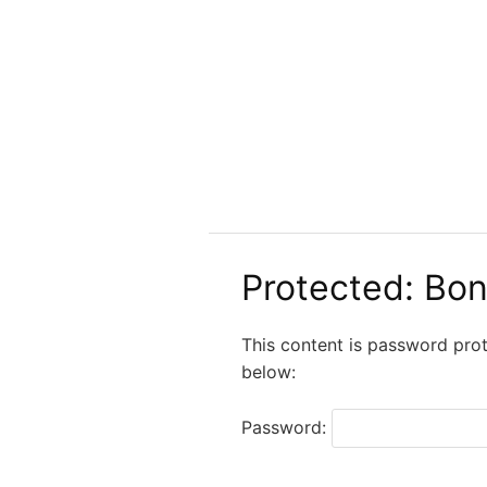
Skip
to
content
Protected: Bon
This content is password pro
below:
Password: