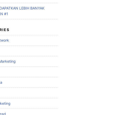
DAPATKAN LEBIH BANYAK
N #1
RIES
etwork
Marketing
ia
rketing
ized